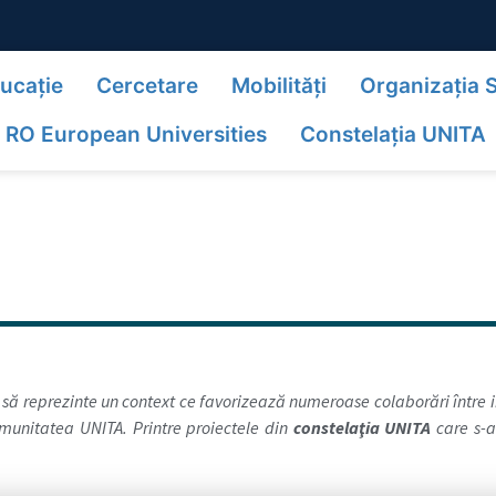
ucație
Cercetare
Mobilități
Organizația 
RO European Universities
Constelaţia UNITA
să reprezinte un context ce favorizează numeroase colaborări între in
munitatea UNITA. Printre proiectele din
constelaţia UNITA
care s-a