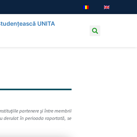
Studențească UNITA
stituţiile partenere şi între membrii
u derulat în perioada raportată, se