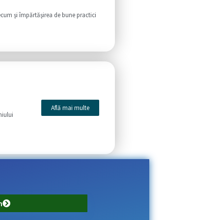
ecum şi împărtăşirea de bune practici
Află mai multe
iului
m