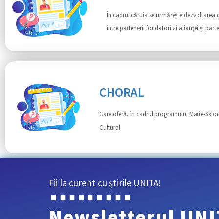
În cadrul căruia se urmăreşte dezvoltarea d
între partenerii fondatori ai alianţei şi part
CHORAL
Care oferă, în cadrul programului Marie-Skl
Cultural
Fii la curent cu știrile UNITA!
Newsletterul UNI