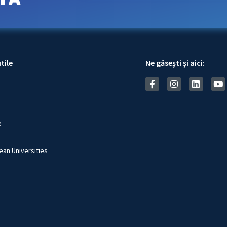
tile
Ne găsești și aici:
e
an Universities