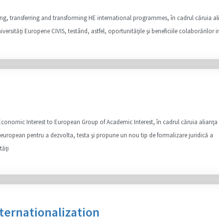
, transferring and transforming HE international programmes, în cadrul căruia al
versităţi Europene CIVIS, testând, astfel, oportunităţile şi beneficiile colaborărilor i
Economic Interest to European Group of Academic Interest, în cadrul căruia alianţa
el european pentru a dezvolta, testa şi propune un nou tip de formalizare juridică a
tăţi
ternationalization