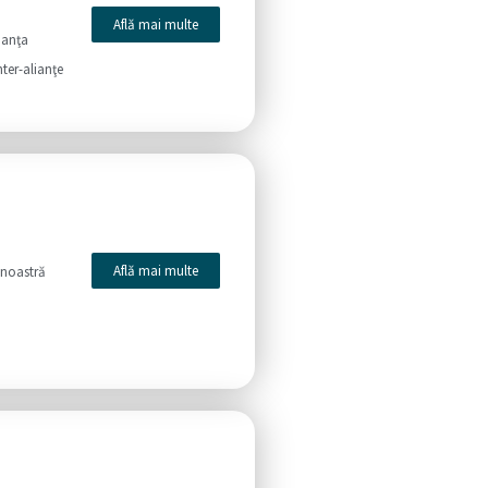
Află mai multe
ianţa
nter-alianţe
Află mai multe
 noastră