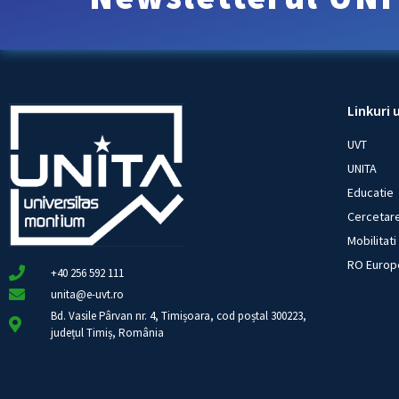
Linkuri u
UVT
UNITA
Educatie
Cercetar
Mobilitati
RO Europe
+40 256 592 111
unita@e-uvt.ro
Bd. Vasile Pârvan nr. 4, Timișoara, cod poștal 300223,
județul Timiș, România