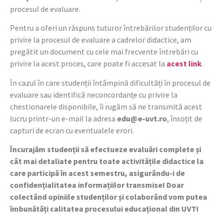
procesul de evaluare.
Pentru a oferi un răspuns tuturor întrebărilor studenților cu
privire la procesul de evaluare a cadrelor didactice, am
pregătit un document cu cele mai frecvente întrebări cu
privire la acest proces, care poate fi accesat la
acest link
.
În cazul în care studenții întâmpină dificultăți în procesul de
evaluare sau identifică neconcordanțe cu privire la
chestionarele disponibile, îi rugăm să ne transmită acest
lucru printr-un e-mail la adresa
edu@e-uvt.ro
, însoțit de
capturi de ecran cu eventualele erori.
Încurajăm studenții să efectueze evaluări complete și
cât mai detaliate pentru toate activitățile didactice la
care participă în acest semestru, asigurându-i de
confidențialitatea informațiilor transmise! Doar
colectând opiniile studenților și colaborând vom putea
îmbunătăți calitatea procesului educațional din UVT!