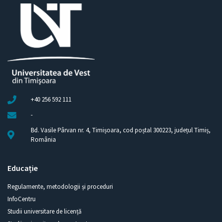
+40 256 592 111
-
Bd. Vasile Pârvan nr. 4, Timișoara, cod poștal 300223, județul Timiș,
România
Educație
Regulamente, metodologii și proceduri
InfoCentru
Studii universitare de licență