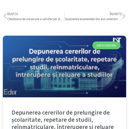
ÎNAPOI
ÎNAINTE
Chestionar de măsurare a satisfacției studenților privind procesul educațional, serviciile studențești și infrastructura universitară din Universitatea de Vest din Timișoara (UVT)
Susținerea examenelor din anii anteriori pentru studenții din anii neterminali
INFOCENTRU
Depunerea cererilor de prelungire de
școlaritate, repetare de studii,
reînmatriculare, întrerupere și reluare