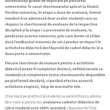
autoevaluați gradul de implicare pe parcursul
semestrului
.
În cazul chestionarului aplicat la finalul
fiecărui semestru, în etapa a doua de evaluare, itemul
numărul 8 se adresează doar acelor studenți care au
răspuns la chestionarul de evaluare de la respectiva
disciplină și în etapa I a procesului de evaluare, la
jumătatea acestui semestru, prin care dorim să aflăm
dacă feedbackul transmis de voi a produs un impact în
activitatea didactică desfășurată de cadrul didactic în a
doua parte a semestrului.
Fiecare chestionar de evaluare pentru o activitate
didactică poate fi completat distinct, nefiind nevoie ca
studenții să completeze toate chestionarele disponibile
pe platformă deodată, ci putând efectua această
activitate etapizat, timp de mai multe zile.
Chiar dacă pe platformă studenții se autentifică cu adresa
de e-mail și parola lor,
evaluarea cadrelor didactice de
către studenți este 100% anonimă
, răspunsurile fiind