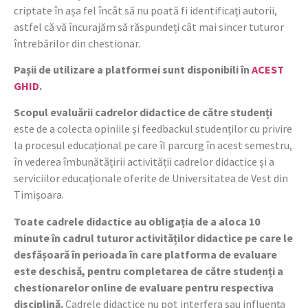
criptate în așa fel încât să nu poată fi identificați autorii,
astfel că vă încurajăm să răspundeți cât mai sincer tuturor
întrebărilor din chestionar.
Pașii de utilizare a platformei sunt disponibili în
ACEST
GHID
.
Scopul evaluării cadrelor didactice de către studenți
este de a colecta opiniile și feedbackul studenților cu privire
la procesul educațional pe care îl parcurg în acest semestru,
în vederea îmbunătățirii activității cadrelor didactice și a
serviciilor educaționale oferite de Universitatea de Vest din
Timișoara.
Toate cadrele didactice au obligația de a aloca 10
minute în cadrul tuturor activităților didactice pe care le
desfășoară în perioada în care platforma de evaluare
este deschisă, pentru completarea de către studenți a
chestionarelor online de evaluare pentru respectiva
disciplină.
Cadrele didactice nu pot interfera sau influența