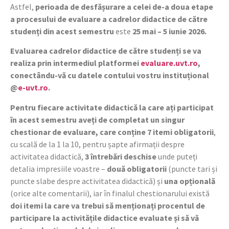
Astfel,
perioada de desfășurare a celei de-a doua etape
a procesului de evaluare a cadrelor didactice de către
studenți din acest semestru
este
25 mai – 5 iunie 2026.
Evaluarea cadrelor didactice de către studenți se va
realiza prin intermediul platformei
evaluare.uvt.ro
,
conectându-vă cu datele contului vostru instituțional
@
e-uvt.ro
.
Pentru fiecare activitate didactică la care ați participat
în acest semestru aveți de completat un singur
chestionar de evaluare, care conține 7 itemi obligatorii
,
cu scală de la 1 la 10, pentru șapte afirmații despre
activitatea didactică,
3 întrebări deschise
unde puteți
detalia impresiile voastre –
două obligatorii
(puncte tari și
puncte slabe despre activitatea didactică) și
una opțională
(orice alte comentarii), iar în finalul chestionarului există
doi itemi la care va trebui să menționați procentul de
participare la activitățile didactice evaluate și să vă