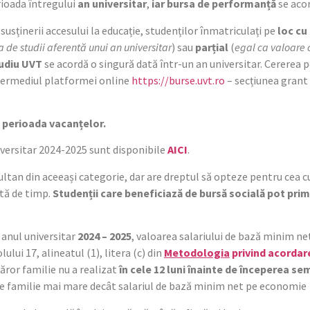
rioada întregului
an universitar
,
iar
bursa de performanță
se aco
susținerii accesului la educație, studenților înmatriculați pe
loc cu
 de studii aferentă unui an universitar
) sau
parțial
(
egal ca valoare 
tudiu UVT
se acordă o singură dată într-un an universitar. Cererea 
termediul platformei online
https://burse.uvt.ro
– secțiunea grant 
u perioada vacanțelor.
iversitar 2024-2025 sunt disponibile
AICI
.
ultan din aceeași categorie, dar are dreptul să opteze pentru cea 
tă de timp.
S
tudenții care beneficiază de bursă socială pot primi 
anul universitar
2024 – 2025
, valoarea salariului de bază minim n
ului 17, alineatul (1), litera (c) din
Metodologia
privind acordar
căror familie nu a realizat
în cele 12 luni înainte de începerea se
e familie mai mare decât salariul de bază minim net pe economie