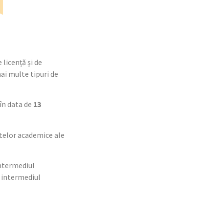
e licență și de
ai multe tipuri de
 în data de
13
atelor academice ale
intermediul
n intermediul