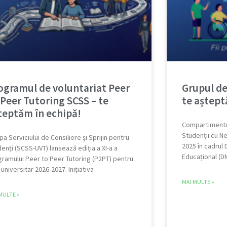
ogramul de voluntariat Peer
Grupul de
 Peer Tutoring SCSS – te
te aștept
teptăm în echipă!
Compartimentul 
Studenții cu Ne
pa Serviciului de Consiliere și Sprijin pentru
2025 în cadrul
enți (SCSS-UVT) lansează ediția a XI-a a
Educațional (DM
ramului Peer to Peer Tutoring (P2PT) pentru
 universitar 2026-2027. Inițiativa
MAI MULTE »
MULTE »