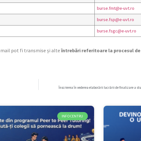
burse.fmt@e-uvt.ro
burse.fsp@e-uvt.ro
burse.fsgc@e-uvt.ro
mail pot fi transmise și alte
întrebări referitoare la procesul d
Înscrierea în vederea elaborării lucrării de finalizare a s
INFOCENTRU