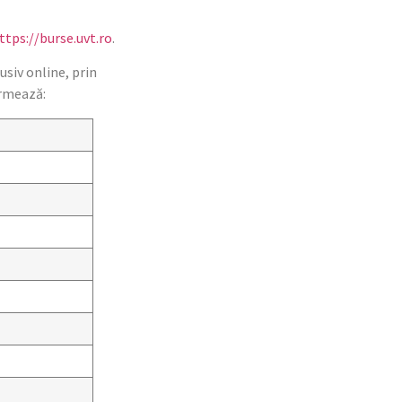
ttps://burse.uvt.ro
.
usiv online, prin
urmează: