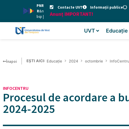
PNR
Contacte UVT
Informații publice
R
&n
Anunț IMPORTANT!
bsp |
UVT
Educație
EȘTI AICI:
Educație
2024
octombrie
InfoCentr
Înapoi
INFOCENTRU
Procesul de acordare a bu
2024-2025