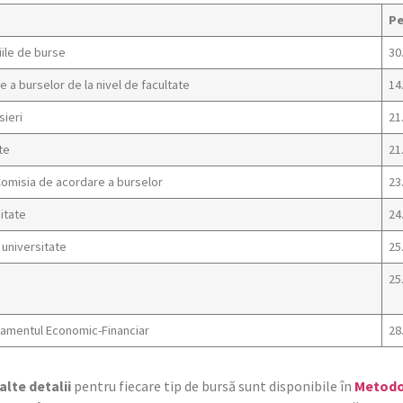
Pe
iile de burse
30
 a burselor de la nivel de facultate
14
sieri
21
te
21
 Comisia de acordare a burselor
23
sitate
24
e universitate
25
i
25
rtamentul Economic-Financiar
28
alte detalii
pentru fiecare tip de bursă sunt disponibile în
Metodo