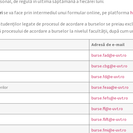
sonal, de regulă în ultima săptămână a fiecărei luni.
ri
se va face prin intermediul unui formular online, pe platforma
h
tudenților legate de procesul de acordare a burselor se preiau excl
procesului de acordare a burselor la nivelul facultății, după cum 
Adresă de e-mail
burse.fad@e-uvt.ro
burse.cbg@e-uvt.ro
burse.fd@e-uvt.ro
rilor
burse.feaa@e-uvt.ro
burse.fefs@e-uvt.ro
burse.ff@e-uvt.ro
burse.flift@e-uvt.ro
burse.fmi@e-uvt.ro