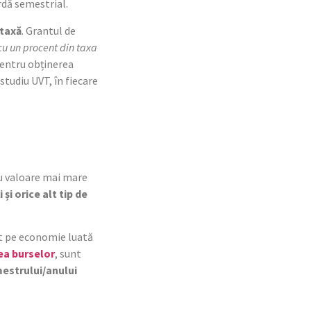
rdă semestrial.
 taxă
. Grantul de
cu un procent din taxa
pentru obținerea
studiu UVT, în fiecare
cu valoare mai mare
și orice alt tip de
et pe economie luată
ea burselor
, sunt
mestrului/anului