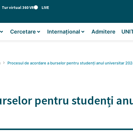
Tur virtual 360 VR
LIVE
Cercetare
Internațional
Admitere
UNI
u
Procesul de acordare a burselor pentru studenți anul universitar 2
rselor pentru studenți anu