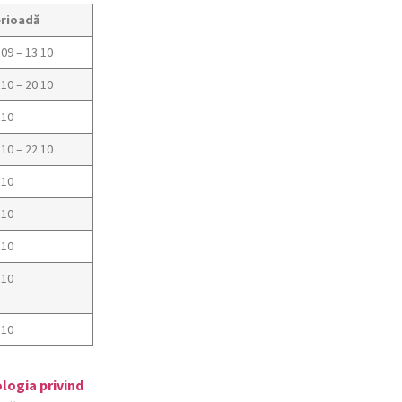
rioadă
.09 – 13.10
.10 – 20.10
.10
.10 – 22.10
.10
.10
.10
.10
.10
logia privind