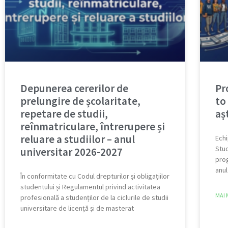
Depunerea cererilor de
Pr
prelungire de școlaritate,
to
repetare de studii,
aș
reînmatriculare, întrerupere și
reluare a studiilor – anul
Echi
Stud
universitar 2026-2027
prog
anul
În conformitate cu Codul drepturilor și obligațiilor
studentului și Regulamentul privind activitatea
MAI 
profesională a studenților de la ciclurile de studii
universitare de licență și de masterat