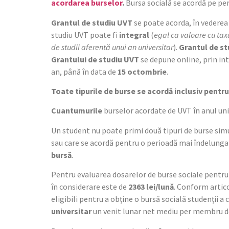
acordarea burselor
.
Bursa socială se acordă pe pe
Grantul de studiu UVT
se poate acorda, în vederea 
studiu UVT poate fi
integral
(
egal ca valoare cu taxa
de studii aferentă unui an universitar
).
Grantul de s
Grantului de studiu UVT
se depune online, prin in
an, până în data de
15 octombrie
.
Toate tipurile de burse se acordă inclusiv pentr
Cuantumurile
burselor acordate de UVT în anul un
Un student nu poate primi două tipuri de burse sim
sau care se acordă pentru o perioadă mai îndelunga
bursă
.
Pentru evaluarea dosarelor de burse sociale pentru 
în considerare este de
2363 lei/lună
. Conform articol
eligibili pentru a obține o bursă socială studenții a 
universitar
un venit lunar net mediu per membru d