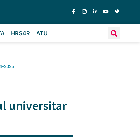
TA
HRS4R
ATU
024-2025
l universitar