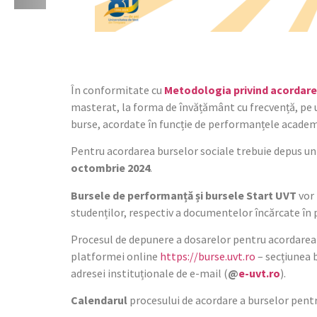
În conformitate cu
Metodologia privind acordare
masterat, la forma de învățământ cu frecvență, pe un
burse, acordate în funcție de performanțele academi
Pentru acordarea burselor sociale trebuie depus un 
octombrie 2024
.
Bursele de performanță și
bursele Start UVT
vor 
studenților, respectiv a documentelor încărcate în 
Procesul de depunere a dosarelor pentru acordarea 
platformei online
https://burse.uvt.ro
– secțiunea 
adresei instituționale de e-mail (
@
e-uvt.ro
).
Calendarul
procesului de acordare a burselor pent