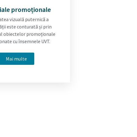
iale promoționale
atea vizuală puternică a
ății este conturată și prin
l obiectelor promoționale
ionate cu însemnele UVT.
Mai multe