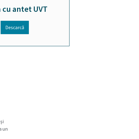
a cu antet UVT
Descarcă
și
a un