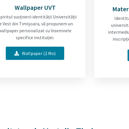
Wallpaper UVT
Mater
spiritul susținerii identității Universității
Identit
e Vest din Timișoara, vă propunem un
universit
wallpaper personalizat cu însemnele
intermediu
specifice instituției.
inscripț
Wallpaper (2 Mo)