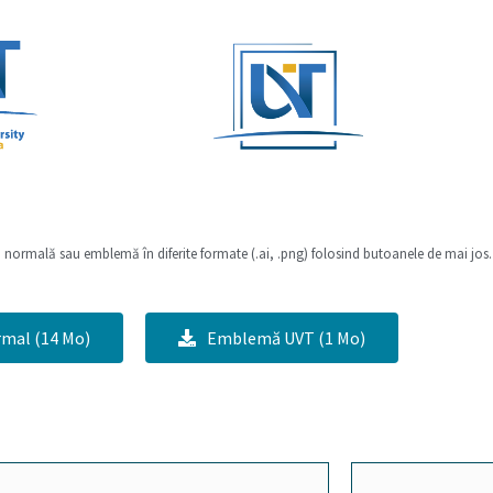
 normală sau emblemă în diferite formate (.ai, .png) folosind butoanele de mai jos.
mal (14 Mo)
Emblemă UVT (1 Mo)