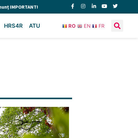
nunț IMPORTANT!
HRS4R
ATU
RO
EN
FR