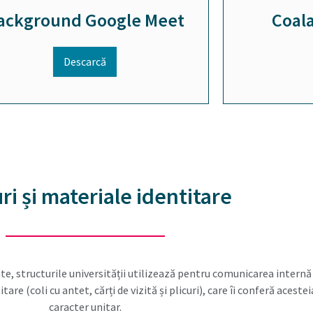
ackground Google Meet
Coal
Descarcă
ri și materiale identitare
e, structurile universității utilizează pentru comunicarea internă 
are (coli cu antet, cărți de vizită și plicuri), care îi conferă acestei
caracter unitar.