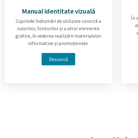
Manual identitate vizuală
În 
Cuprinde îndrumări de utilizare corectă a
d
culorilor, fonturilor și a altor elemente
grafice, în vederea realizării materialelor
informative și promoționale.
Descarcă