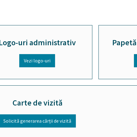
Logo-uri administrativ
Papetă
Vezi logo-uri
Carte de vizită
Solicită generarea cărții de vizită