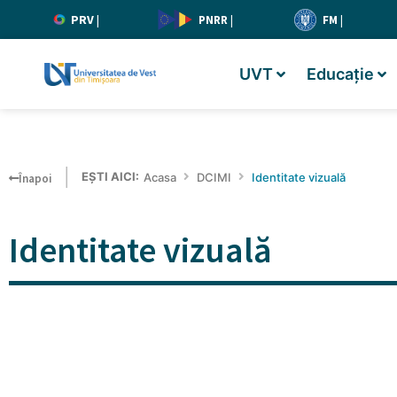
PRV
|
PNRR
|
FM
|
UVT
Educație
EȘTI AICI:
Acasa
DCIMI
Identitate vizuală
Înapoi
Identitate vizuală