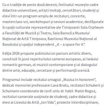
Cu o tradiție de peste două decenii, festivalul reunește cadre
didactice universitare, artiști invitați, cercetători, studenți și
elevi într-un program amplu de recitaluri, concerte,
masterclass-uri, workshopuri și sesiuni academice, desfășurate
în spații culturale reprezentative ale Timișoarei: Sala Orpheum
a Facultății de Muzică și Teatru, Sala Barocă a Muzeului
Național de Artă Timișoara, Bastionul Muzeului Național al
Banatului și spațiul independent „it – a space for it”.
Ediția 2026 propune publicului un parcurs artistic divers,
construit în jurul repertoriului cameral european, al liedului
romantic german, al muzicii contemporane și al dialogului
dintre arte, educație, cercetare și performanță scenică.
Programul include recitalul omagial „Musica In honorem”,
dedicat memoriei profesoarei Lava Bratu, recitaluri Schubert și
Schumann coordonate de conf. univ. dr. habil. Matei Rogoz,
recitaluri camerale susținute de studenți, cadre didactice și
elevi ai Liceului de Artă „Ion Vidu”, proiecte interdisciplinare,