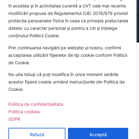
în acestea și în activitatea curentă a UVT cele mai recente
modificări propuse de Regulamentul (UE) 2016/679 privind
©
2026
Universitatea de Vest din Timișoara
protecția persoanelor fizice în ceea ce privește prelucrarea
datelor cu caracter personal și pentru a citi și înțelege
conținutul Politicii Cookie.
Sitemap
Politica cookies a UVT
Politica de confidențialitate
GDPR
Prin continuarea navigării pe website-ul nostru, confirmi
acceptarea utilizării fișierelor de tip cookie conform Politicii
de Cookie.
Nu uita totuși că poți modifica în orice moment setările
acestor fișiere cookie urmând instrucțiunile din Politica de
Cookie.
Politica de confidențialitate
Politica cookies
GDPR
Refuză
Acceptă