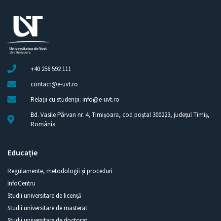
+40 256 592 111
contact@e-uvt.ro
Relații cu studenții: info@e-uvt.ro
Bd. Vasile Pârvan nr. 4, Timișoara, cod poștal 300223, județul Timiș,
România
Educație
Regulamente, metodologii și proceduri
InfoCentru
Studii universitare de licență
Studii universitare de masterat
Studii universitare de doctorat