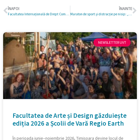
ÎNAPOI
ÎNAINTE
Facultatea Internațională de Drept Comparat din Strasbourg / Școala de Vară de Drept Comparat, ediția a 2-a / Timișoara, 25-29 mai 2026
Maraton de sport și distracție pe nisip: „Beach Sport Festival by MONS” revine la Timișoara, cu sprijinul unor parteneri academici și instituționali de prestigiu, precum UVT și JCI România
NEWSLETTER UVT
Facultatea de Arte și Design găzduiește
ediția 2026 a Școlii de Vară Regio Earth
În perioada iunie–noiembrie 2026, Timișoara devine locul de