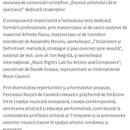
sesiunea de comunicări științifice „Drumul artistului către
spectacol” dedicată studenților.
O componentă importantă a festivalului este dedicată
formării profesionale, prin masterclass-ul de canto susținut de
maestrul Alfredo Pascu, masterclass-ul de trombon
coordonat de Alexandru Moraru, workshopul „Titularizare și
Definitivat: metodică, strategie și pași concreți spre reușită”,
susținut de lect. univ. dr. Ion Negrilă, și workshopul
internațional „Music Rights Lab for Artists and Composers”,
coordonat de Davide Grosso, reprezentant al International
Music Council.
Prin diversitatea repertoriilor și a formatelor propuse,
Festivalul Muzicii de Cameră creează o platformă de întâlnire
între tradiția muzicală europeană, creația contemporană,
cercetarea artistică și educația performativă, contribuind la
consolidarea profilului cultural al Timișoarei și la promovarea
valorilor muzicii clasice în spațiul artistic românesc și
european.