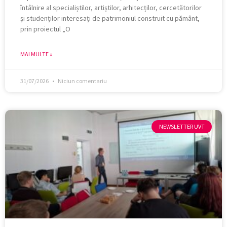
întâlnire al specialiștilor, artiștilor, arhitecților, cercetătorilor
și studenților interesați de patrimoniul construit cu pământ,
prin proiectul „O
MAI MULTE »
31/07/2026
Niciun comentariu
NEWSLETTER UVT