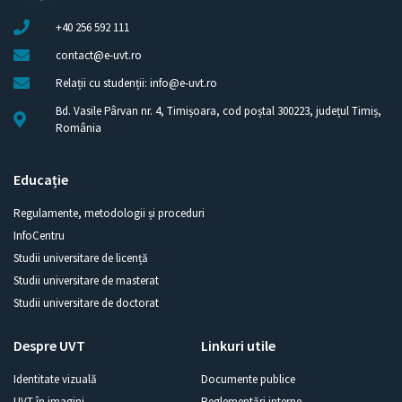
+40 256 592 111
contact@e-uvt.ro
Relații cu studenții: info@e-uvt.ro
Bd. Vasile Pârvan nr. 4, Timișoara, cod poștal 300223, județul Timiș,
România
Educație
Regulamente, metodologii și proceduri
InfoCentru
Studii universitare de licență
Studii universitare de masterat
Studii universitare de doctorat
Despre UVT
Linkuri utile
Identitate vizuală
Documente publice
UVT în imagini
Reglementări interne