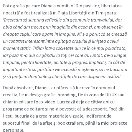
Fotografia pe care Diana a numit-o ‘Din pașii lor, libertatea
noastră’ a fost realizată în Piața Libertății din Timișoara:
‘
încercam să surprind reflexiile din geamurile tramvaiului, dar
abia când am trecut prin imaginile din acea zi, am observat în
dreapta cuplul care apare în imagine.
Mi s-a părut că se creează
un contrast interesant între agitația orașului și liniștea acelui
moment static. Trăim într-o societate din ce în ce mai polarizată,
iar poza m-a dus cu gândul la toți cei care au luptat, de-a lungul
timpului, pentru libertate, unitate și progres. Implicit și la cât de
important este să păstrăm vie această moștenire, să ne bucurăm
și să prețuim drepturile și libertățile de care dispunem astăzi.’
După absolvire, Dianei i-ar plăcea să lucreze în domeniul
creativ, fie în design grafic, branding, fie în zona de UI/UX sau
chiar în editare foto-video. Lucrează deja de câțiva ani cu
programe de editare și ne-a povestit că a descoperit, încă din
liceu, bucuria de a crea materiale vizuale, indiferent de
suportul final: de la afișe și booktrailere, până la mici proiecte
personale.