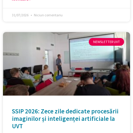
31/07/2026
Niciun comentariu
NEWSLETTER UVT
SSIP 2026: Zece zile dedicate procesării
imaginilor și inteligenței artificiale la
UVT