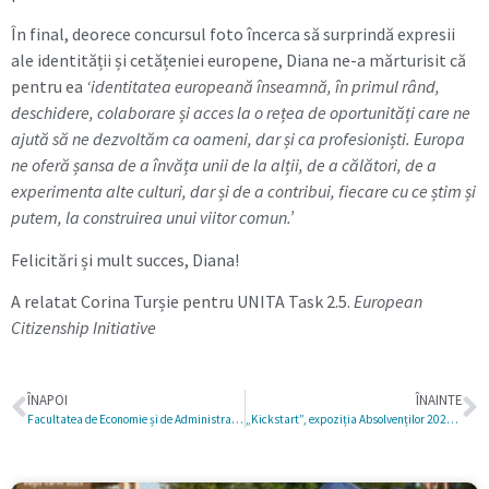
În final, deorece concursul foto încerca să surprindă expresii
ale identității și cetățeniei europene, Diana ne-a mărturisit că
pentru ea
‘identitatea europeană înseamnă, în primul rând,
deschidere, colaborare și acces la o rețea de oportunități care ne
ajută să ne dezvoltăm ca oameni, dar și ca profesioniști. Europa
ne oferă șansa de a învăța unii de la alții, de a călători, de a
experimenta alte culturi, dar și de a contribui, fiecare cu ce știm și
putem, la construirea unui viitor comun.’
Felicitări și mult succes, Diana!
A relatat Corina Turșie pentru UNITA Task 2.5.
European
Citizenship Initiative
ÎNAPOI
ÎNAINTE
Facultatea de Economie și de Administrare a Afacerilor (FEAA) redeschide porțile pentru viitorii economiști – Admitere septembrie 2025
„Kickstart”, expoziția Absolvenților 2025 de la Facultatea de Arte și Design din cadrul UVT, marchează 35 de ani de creativitate și educație artistică la Timișoara