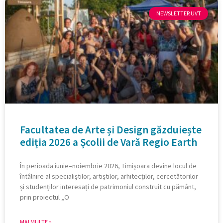
NEWSLETTER UVT
Facultatea de Arte și Design găzduiește
ediția 2026 a Școlii de Vară Regio Earth
În perioada iunie–noiembrie 2026, Timișoara devine locul de
întâlnire al specialiștilor, artiștilor, arhitecților, cercetătorilor
și studenților interesați de patrimoniul construit cu pământ,
prin proiectul „O
MAI MULTE »